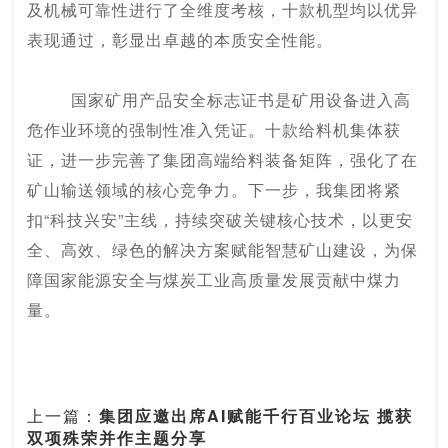
及机械可靠性进行了全维度考核，十款机型均以优异
表现通过，彰显出卓越的本质安全性能。
国家矿用产品安全标志证书是矿用设备进入高
危作业环境的强制性准入凭证。十款给料机集体获
证，进一步完善了集团高端给料装备矩阵，强化了在
矿山输送领域的核心竞争力。下一步，我集团将紧
扣“科技兴安”主线，持续突破关键核心技术，以更安
全、高效、绿色的解决方案赋能智慧矿山建设，为保
障国家能源安全与煤炭工业高质量发展贡献中煤力
量。
上一篇：
集团应邀出席AI赋能千行百业论坛 揽获
双项殊荣并作主题分享