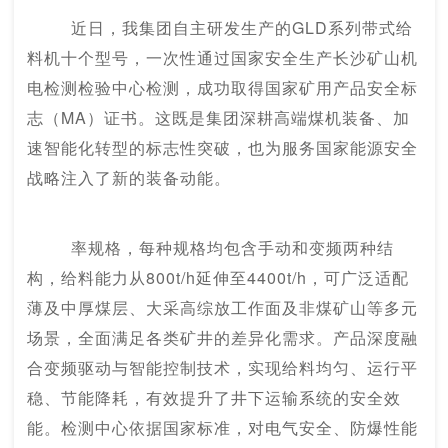
近日，我集团自主研发生产的
GLD系列带式给
料机十个型号，一次性通过国家安全生产长沙矿山机
电检测检验中心检测，成功取得国家矿用产品安全标
志（MA）证书。这既是集团深耕高端煤机装备、加
速智能化转型的标志性突破，也为服务国家能源安全
战略注入了新的装备动能。
率规格，每种规格均包含手动和变频两种结
构，给料能力从
800t/h延伸至4400t/h，可广泛适配
薄及中厚煤层、大采高综放工作面及非煤矿山等多元
场景，全面满足各类矿井的差异化需求。产品深度融
合变频驱动与智能控制技术，实现给料均匀、运行平
稳、节能降耗，有效提升了井下运输系统的安全效
能。检测中心依据国家标准，对电气安全、防爆性能