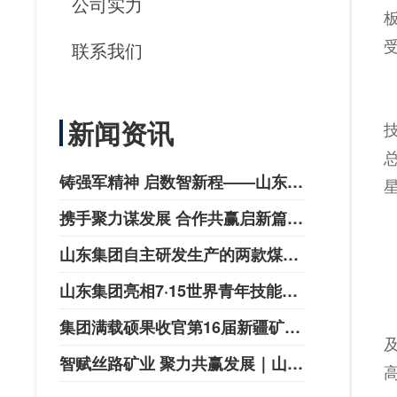
公司实力
联系我们
新闻资讯
铸强军精神 启数智新程——山东集
团以AI科创致敬八一建军节
携手聚力谋发展 合作共赢启新篇｜
济宁联通公司领导莅临山东集团考
山东集团自主研发生产的两款煤矿
察洽谈合作
井下自动隔爆装置成功取得矿用产
山东集团亮相7·15世界青年技能日
品安全标志证书
济宁主题活动
集团满载硕果收官第16届新疆矿博
会
智赋丝路矿业 聚力共赢发展｜山东