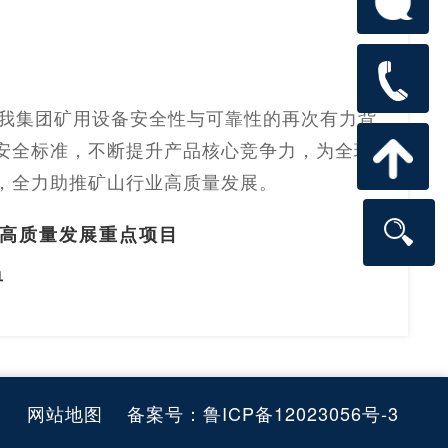
我集团矿用设备安全性与可靠性的再次有力背
安全标准，不断提升产品核心竞争力，为全球
，全力助推矿山行业高质量发展。
业高质量发展重点项目
单
司
网站地图
备案号：
鲁ICP备12023056号-3